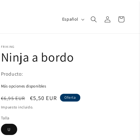
Iniciar
I
Carrito
Español
d
sesión
i
o
m
a
FRIKING
Ninja a bordo
Producto:
Más opciones disponibles
Precio
Precio
€5,50 EUR
€6,95 EUR
Oferta
habitual
de
Impuesto incluido.
oferta
Talla
U