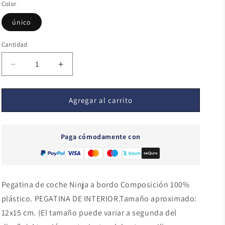
Color
único
Cantidad
Reducir
Aumentar
cantidad
cantidad
para
para
Ninja
Ninja
Agregar al carrito
a
a
bordo
bordo
Paga cómodamente con
Pegatina de coche Ninja a bordo Composición 100%
plástico. PEGATINA DE INTERIOR.Tamaño aproximado:
12x15 cm. (El tamaño puede variar a segunda del