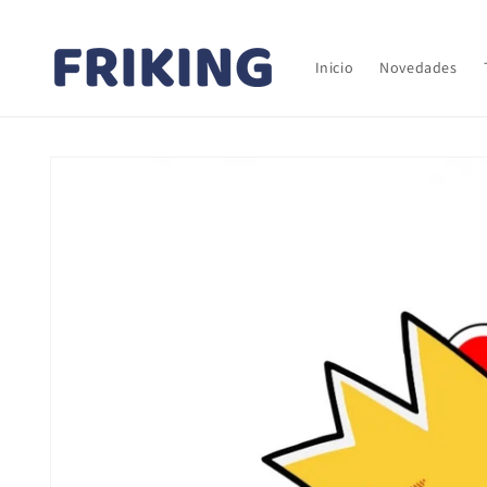
Ir
directamente
al contenido
Inicio
Novedades
Ir
directamente
a la
información
del producto