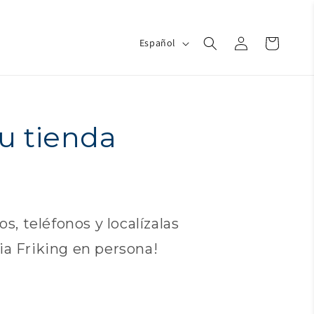
Iniciar
I
Carrito
Español
d
sesión
i
o
m
a
u tienda
s, teléfonos y localízalas
ia Friking en persona!