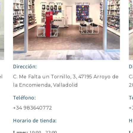
Dirección:
D
el
C. Me Falta un Tornillo, 3, 47195 Arroyo de
C
la Encomienda, Valladolid
2
Teléfono:
T
+34 983640772
+
Horario de tienda:
H
Lunes:
10:00 - 22:00
L