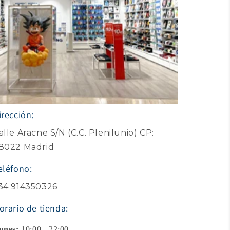
irección:
alle Aracne S/N (C.C. Plenilunio) CP:
8022 Madrid
eléfono:
34 914350326
orario de tienda:
unes:
10:00 - 22:00