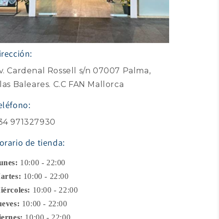
irección:
v. Cardenal Rossell s/n 07007 Palma,
slas Baleares. C.C FAN Mallorca
eléfono:
34 971327930
orario de tienda:
unes:
10:00 - 22:00
artes:
10:00 - 22:00
iércoles:
10:00 - 22:00
ueves:
10:00 - 22:00
iernes:
10:00 - 22:00