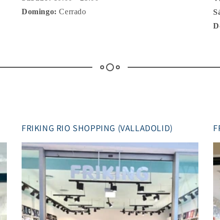
Domingo:
Cerrado
S
D
FRIKING RIO SHOPPING (VALLADOLID)
F