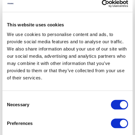
This website uses cookies
We use cookies to personalise content and ads, to
provide social media features and to analyse our traffic.
We also share information about your use of our site with
our social media, advertising and analytics partners who
may combine it with other information that you’ve
provided to them or that they’ve collected from your use
of their services.
Diseños que hablan por ti 👕
Consent
Camisetas únicas, con el toque justo de humor y estilo friki.
Necessary
Selection
Si eres de los que prefiere decirlo sin decir nada… esta es tu
forma de expresarte.
Preferences