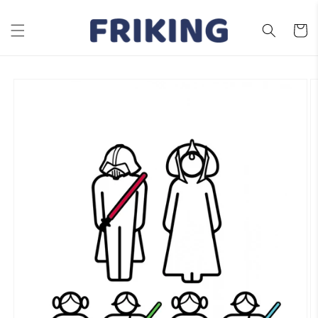
Ir
directamente
al contenido
Carrito
Ir
directamente
a la
información
del producto