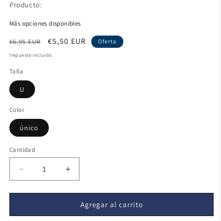
Producto:
Más opciones disponibles
Precio
Precio
€5,50 EUR
€6,95 EUR
Oferta
habitual
de
Impuesto incluido.
oferta
Talla
U
Color
único
Cantidad
Reducir
Aumentar
cantidad
cantidad
para
para
Familia
Familia
Agregar al carrito
Star
Star