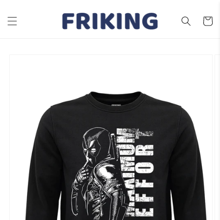
Ir
directamente
al contenido
Carrito
Ir
directamente
a la
información
del producto