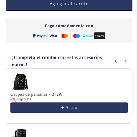
Maximum
Maximum
Agregar al carrito
Effort
Effort
-
-
175
175
Paga cómodamente con
¡Completa el combo con estos accesorios
épicos!
Use the Previous and Next buttons to navigate through product
Grupos de personas - 372A
€8,00
€9,95
Añadir