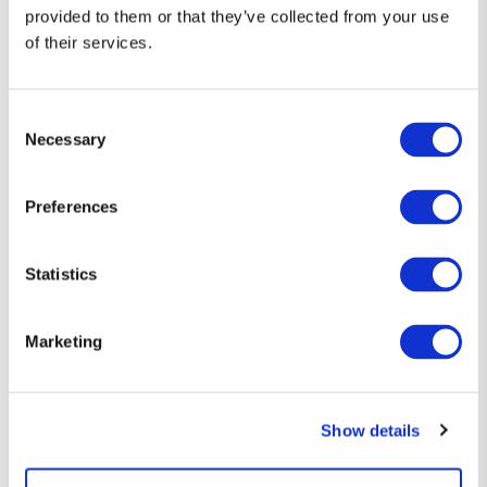
provided to them or that they’ve collected from your use
of their services.
Consent
Necessary
Selection
Preferences
Statistics
Diseños que hablan por ti 👕
Marketing
Camisetas únicas, con el toque justo de humor y estilo friki.
Si eres de los que prefiere decirlo sin decir nada… esta es tu
Show details
forma de expresarte.