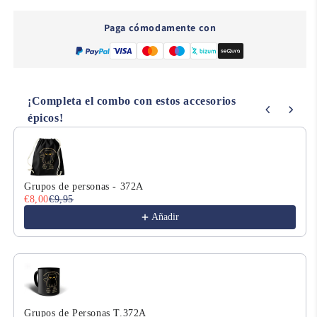
-
-
D89
D89
Paga cómodamente con
¡Completa el combo con estos accesorios
épicos!
Use the Previous and Next buttons to navigate through product
Grupos de personas - 372A
€8,00
€9,95
Añadir
Grupos de Personas T.372A