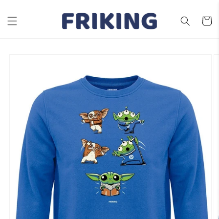
Ir
directamente
al contenido
Carrito
Ir
directamente
a la
información
del producto