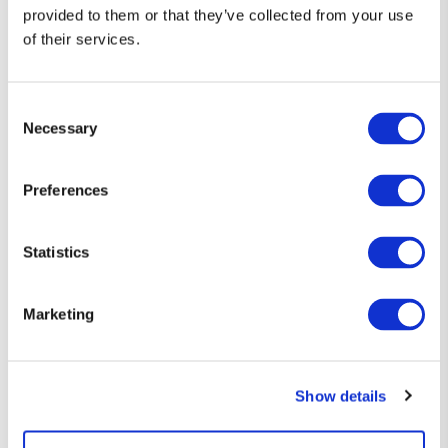
provided to them or that they’ve collected from your use
of their services.
Consent
Necessary
Selection
Preferences
Statistics
Diseños que hablan por ti 👕
Marketing
Camisetas únicas, con el toque justo de humor y estilo friki.
Si eres de los que prefiere decirlo sin decir nada… esta es tu
Show details
forma de expresarte.