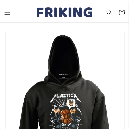
Ir
directamente
al contenido
Carrito
Ir
directamente
a la
información
del producto