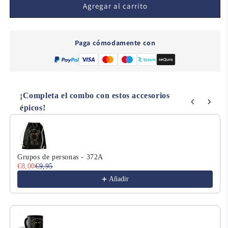
Plastica
Plastica
Agregar al carrito
-
-
304A
304A
Paga cómodamente con
¡Completa el combo con estos accesorios
épicos!
Use the Previous and Next buttons to navigate through product
Grupos de personas - 372A
€8,00
€9,95
Añadir