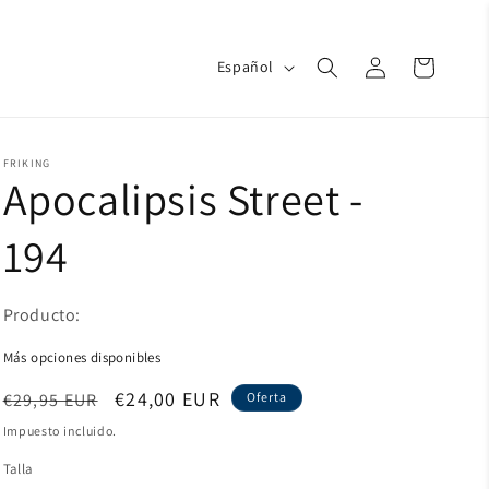
Iniciar
I
Carrito
Español
d
sesión
i
o
m
a
FRIKING
Apocalipsis Street -
194
Producto:
Más opciones disponibles
Precio
Precio
€24,00 EUR
€29,95 EUR
Oferta
habitual
de
Impuesto incluido.
oferta
Talla