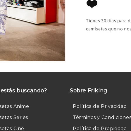
❤️
Tienes 30 días para 
camisetas que no nos
estás buscando?
Sobre Friking
setas Anime
Política de Privacidad
setas Series
Términos y Condicione
setas Cine
Política de Propiedad