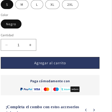
S
M
L
XL
2XL
Color
Negro
Cantidad
Reducir
Aumentar
cantidad
cantidad
para
para
Apocalipsis
Apocalipsis
Agregar al carrito
Street
Street
-
-
194
194
Paga cómodamente con
¡Completa el combo con estos accesorios