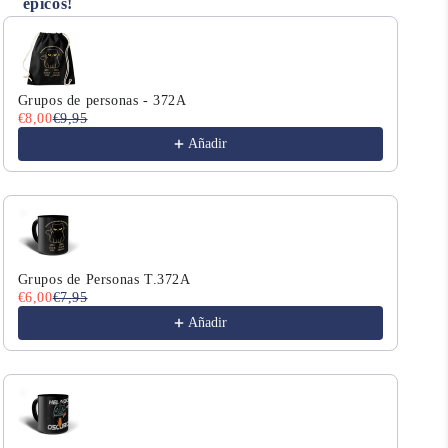
épicos!
Use the Previous and Next buttons to navigate through product r
Grupos de personas - 372A
We 
€8,00
€9,95
€8,
Añadir
Grupos de Personas T.372A
We 
€6,00
€7,95
€8,
Añadir