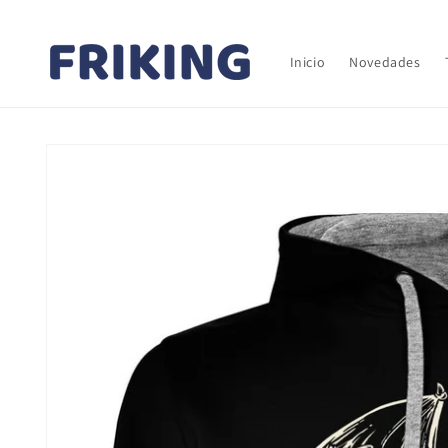
Ir
directamente
al contenido
Inicio
Novedades
Ir
directamente
a la
información
del producto