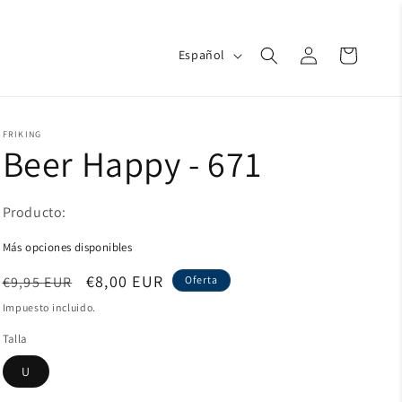
Iniciar
I
Carrito
Español
d
sesión
i
o
m
a
FRIKING
Beer Happy - 671
Producto:
Más opciones disponibles
Precio
Precio
€8,00 EUR
€9,95 EUR
Oferta
habitual
de
Impuesto incluido.
oferta
Talla
U