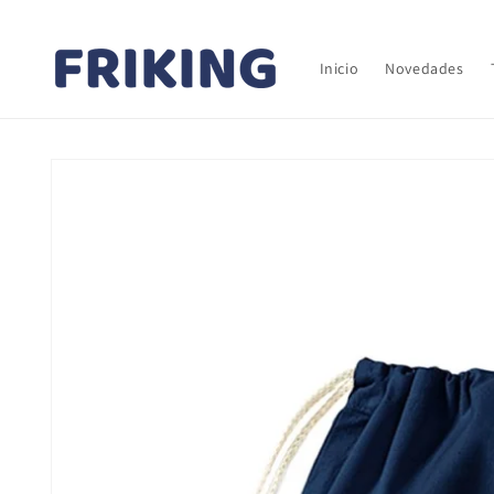
Ir
directamente
al contenido
Inicio
Novedades
Ir
directamente
a la
información
del producto