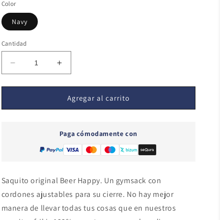
Color
Navy
Cantidad
Reducir
Aumentar
cantidad
cantidad
para
para
Beer
Beer
Agregar al carrito
Happy
Happy
-
-
671
671
Paga cómodamente con
Saquito original Beer Happy. Un gymsack con
cordones ajustables para su cierre. No hay mejor
manera de llevar todas tus cosas que en nuestros