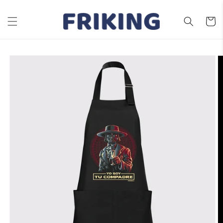
Ir
directamente
al contenido
Carrito
Ir
directamente
a la
información
del producto