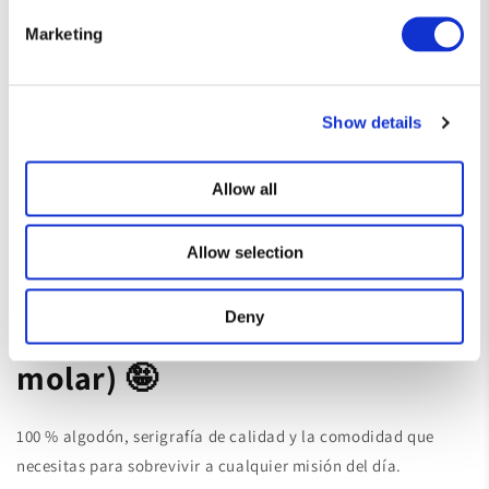
Marketing
Show details
Allow all
Allow selection
Deny
Hechas para durar (y para
molar) 🤪
100 % algodón, serigrafía de calidad y la comodidad que
necesitas para sobrevivir a cualquier misión del día.