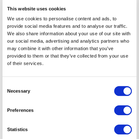
This website uses cookies
We use cookies to personalise content and ads, to
provide social media features and to analyse our traffic.
We also share information about your use of our site with
our social media, advertising and analytics partners who
may combine it with other information that you’ve
Diseños que hablan por ti 👕
provided to them or that they’ve collected from your use
of their services.
Camisetas únicas, con el toque justo de humor y estilo friki.
Si eres de los que prefiere decirlo sin decir nada… esta es tu
Consent
forma de expresarte.
Necessary
Selection
Preferences
Statistics