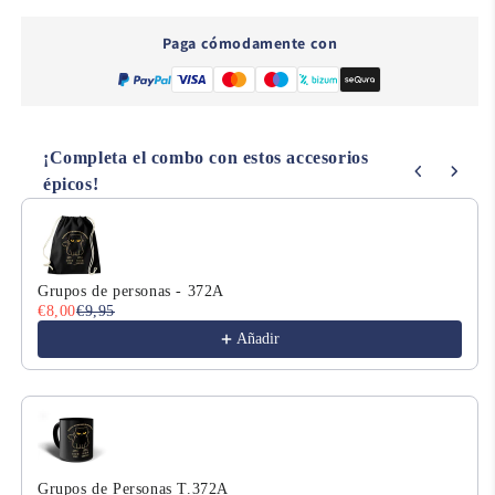
227
227
Paga cómodamente con
¡Completa el combo con estos accesorios
épicos!
Use the Previous and Next buttons to navigate through product
Grupos de personas - 372A
€8,00
€9,95
Añadir
Grupos de Personas T.372A