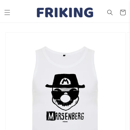
Ir
directamente
al contenido
Carrito
Ir
directamente
a la
información
del producto