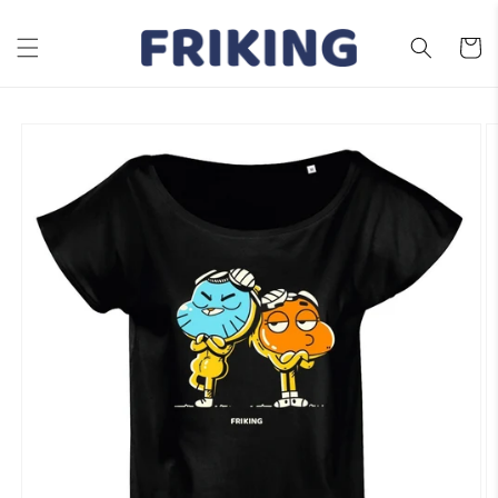
Ir
directamente
al contenido
Carrito
Ir
directamente
a la
información
del producto