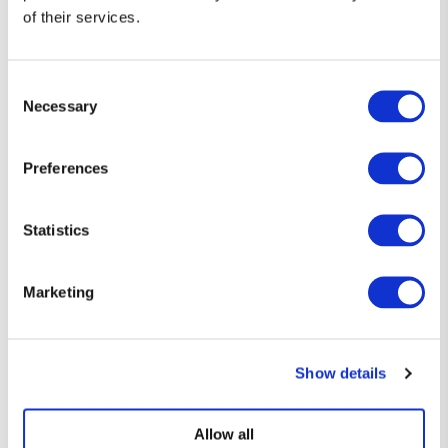
of their services.
Consent
Necessary
Selection
Preferences
Statistics
Diseños que hablan por ti 👕
Marketing
Camisetas únicas, con el toque justo de humor y estilo friki.
Si eres de los que prefiere decirlo sin decir nada… esta es tu
forma de expresarte.
Show details
Allow all