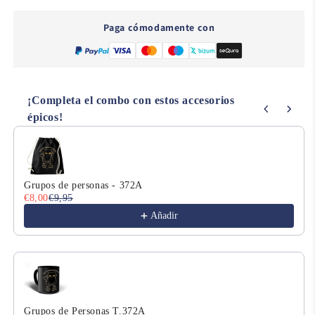
-
-
136
136
Paga cómodamente con
¡Completa el combo con estos accesorios
épicos!
Use the Previous and Next buttons to navigate through product
Grupos de personas - 372A
€8,00
€9,95
Añadir
Grupos de Personas T.372A