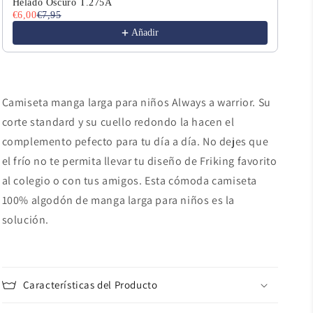
Helado Oscuro T.275A
Err
€6,00
€7,95
€6,
Añadir
Camiseta manga larga para niños Always a warrior. Su
corte standard y su cuello redondo la hacen el
complemento pefecto para tu día a día. No dejes que
el frío no te permita llevar tu diseño de Friking favorito
al colegio o con tus amigos. Esta cómoda camiseta
100% algodón de manga larga para niños es la
solución.
Características del Producto