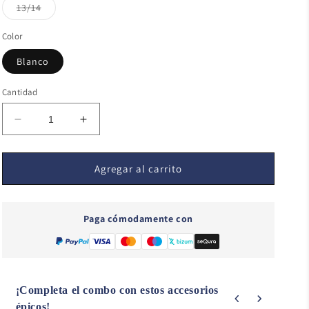
Variante
13/14
agotada
o
no
Color
disponible
Blanco
Cantidad
Reducir
Aumentar
cantidad
cantidad
para
para
Always
Always
Agregar al carrito
a
a
warrior
warrior
-494A
-494A
Paga cómodamente con
¡Completa el combo con estos accesorios
épicos!