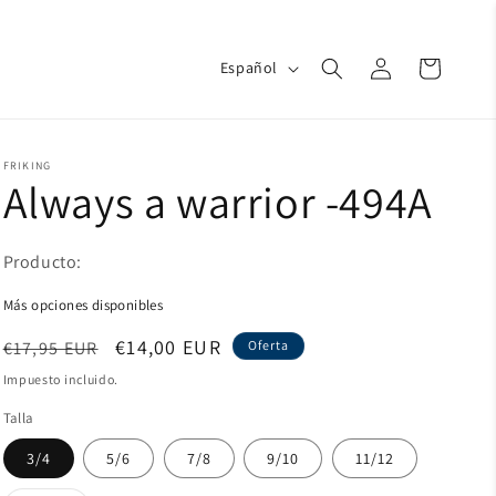
Iniciar
I
Carrito
Español
d
sesión
i
o
m
a
FRIKING
Always a warrior -494A
Producto:
Más opciones disponibles
Precio
Precio
€14,00 EUR
€17,95 EUR
Oferta
habitual
de
Impuesto incluido.
oferta
Talla
3/4
5/6
7/8
9/10
11/12