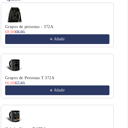
Use the Previous and Next buttons to navigate through product r
Grupos de personas - 372A
We 
€8,00
€9,95
€8,
Añadir
Grupos de Personas T.372A
We 
€6,00
€7,95
€8,
Añadir