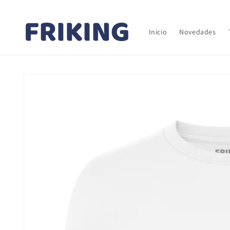
Ir
directamente
al contenido
Inicio
Novedades
Ir
directamente
a la
información
del producto