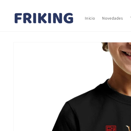
Ir
directamente
al contenido
Inicio
Novedades
Ir
directamente
a la
información
del producto