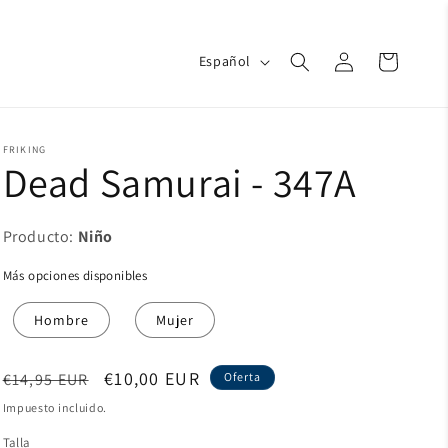
Iniciar
I
Carrito
Español
d
sesión
i
o
m
a
FRIKING
Dead Samurai - 347A
Producto:
Niño
Más opciones disponibles
Niño
Hombre
Mujer
Precio
Precio
€10,00 EUR
€14,95 EUR
Oferta
habitual
de
Impuesto incluido.
oferta
Talla