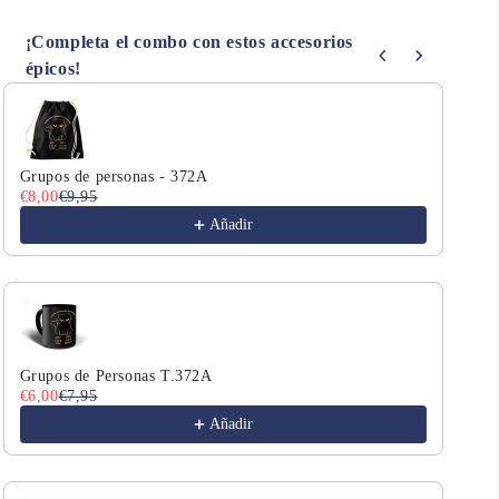
¡Completa el combo con estos accesorios
épicos!
Use the Previous and Next buttons to navigate through product r
Grupos de personas - 372A
We 
€8,00
€9,95
€8,
Añadir
Grupos de Personas T.372A
We 
€6,00
€7,95
€8,
Añadir