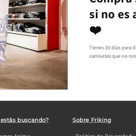
si no es
❤️
Tienes 30 días para 
camisetas que no nos
estás buscando?
Sobre Friking