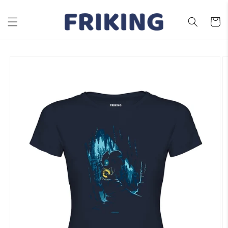
Ir
directamente
al contenido
Carrito
Ir
directamente
a la
información
del producto