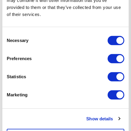
may combine it with other information that you’ve
provided to them or that they’ve collected from your use
of their services.
Consent
Necessary
Selection
Preferences
Statistics
Diseños que hablan por ti 👕
Marketing
Camisetas únicas, con el toque justo de humor y estilo friki.
Si eres de los que prefiere decirlo sin decir nada… esta es tu
Show details
forma de expresarte.