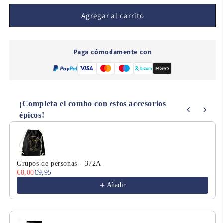
para
para
Precious
Precious
Agregar al carrito
Ring
Ring
-
-
279
279
Paga cómodamente con
¡Completa el combo con estos accesorios
épicos!
Use the Previous and Next buttons to navigate through product
Grupos de personas - 372A
€8,00
€9,95
Añadir