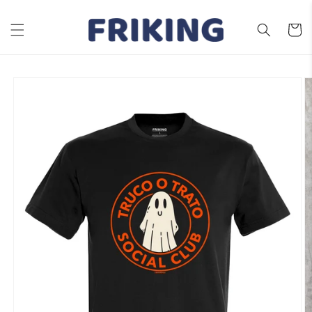
Ir
directamente
al contenido
Carrito
Ir
directamente
a la
información
del producto