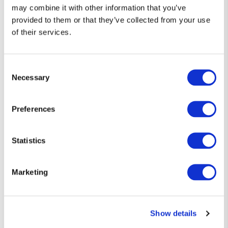
may combine it with other information that you’ve
provided to them or that they’ve collected from your use
of their services.
Consent
Necessary
Selection
Preferences
Statistics
Marketing
Diseños que hablan por ti 👕
Camisetas únicas, con el toque justo de humor y estilo friki.
Show details
Si eres de los que prefiere decirlo sin decir nada… esta es tu