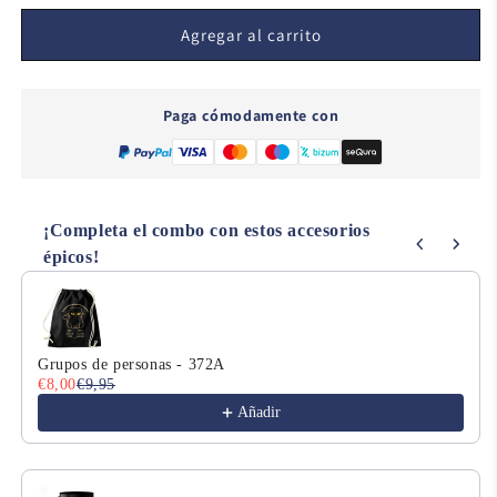
para
para
Truco
Truco
Agregar al carrito
o
o
Trato
Trato
Ghost
Ghost
Paga cómodamente con
-
-
450A
450A
¡Completa el combo con estos accesorios
épicos!
Use the Previous and Next buttons to navigate through product
Grupos de personas - 372A
€8,00
€9,95
Añadir