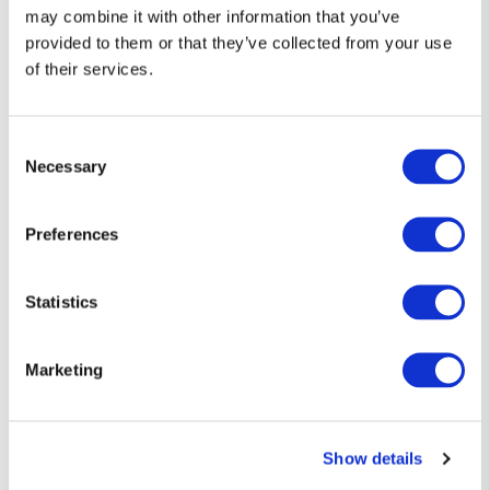
may combine it with other information that you’ve
provided to them or that they’ve collected from your use
of their services.
Consent
Necessary
Selection
Preferences
Statistics
Marketing
Diseños que hablan por ti 👕
Camisetas únicas, con el toque justo de humor y estilo friki.
Show details
Si eres de los que prefiere decirlo sin decir nada… esta es tu