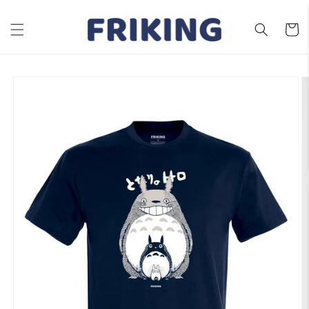
Ir
directamente
al contenido
Carrito
Ir
directamente
a la
información
del producto