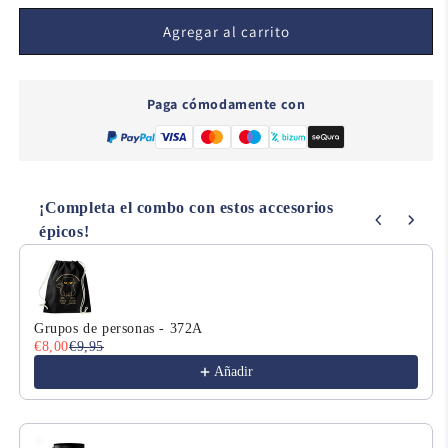
para
para
My
My
Agregar al carrito
Neighbor
Neighbor
Evolution
Evolution
-
-
Paga cómodamente con
17
17
¡Completa el combo con estos accesorios
épicos!
Use the Previous and Next buttons to navigate through product
Grupos de personas - 372A
€8,00
€9,95
Añadir