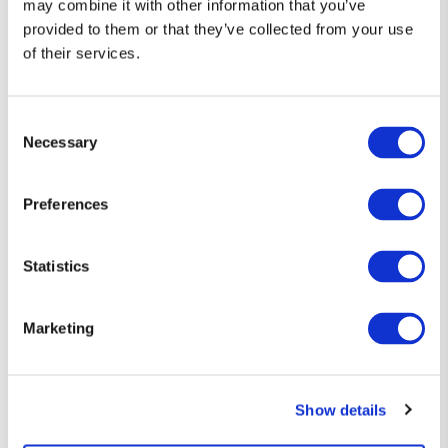
may combine it with other information that you’ve
provided to them or that they’ve collected from your use
of their services.
Consent
Necessary
Selection
Preferences
Statistics
Diseños que hablan por ti 👕
Marketing
Camisetas únicas, con el toque justo de humor y estilo friki.
Show details
Si eres de los que prefiere decirlo sin decir nada… esta es tu
forma de expresarte.