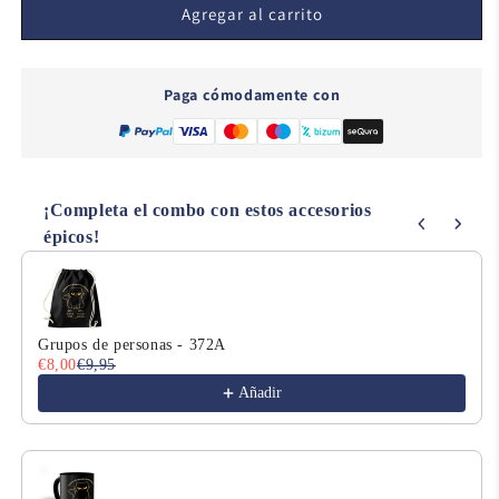
King
King
Agregar al carrito
´s
´s
Life
Life
-
-
Paga cómodamente con
307
307
¡Completa el combo con estos accesorios
épicos!
Use the Previous and Next buttons to navigate through product
Grupos de personas - 372A
€8,00
€9,95
Añadir