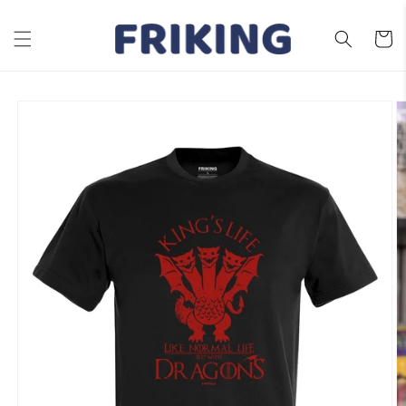
Ir
directamente
al contenido
Carrito
Ir
directamente
a la
información
del producto