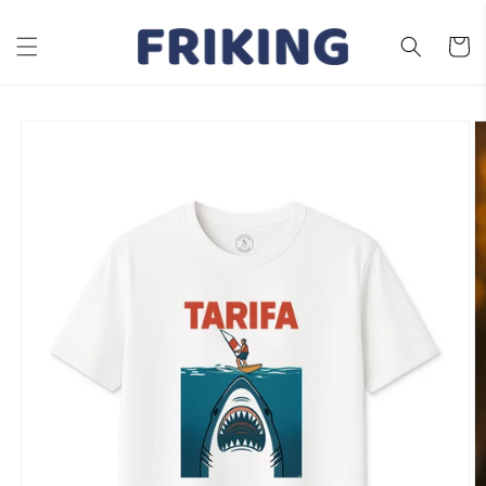
Ir
directamente
al contenido
Carrito
Ir
directamente
a la
información
del producto