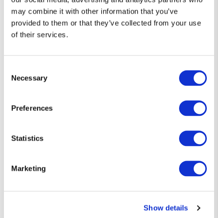
may combine it with other information that you’ve
provided to them or that they’ve collected from your use
of their services.
Consent
Necessary
Selection
Preferences
Statistics
Marketing
Diseños que hablan por ti 👕
Camisetas únicas, con el toque justo de humor y estilo friki.
Show details
Si eres de los que prefiere decirlo sin decir nada… esta es tu