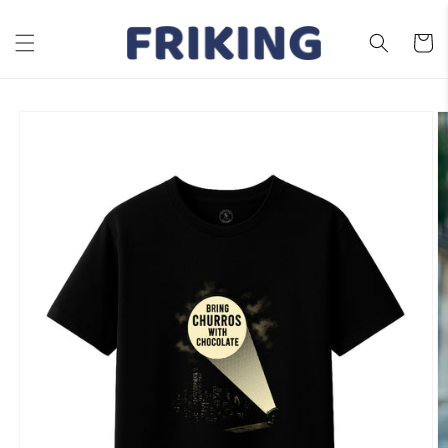
Ir
directamente
al contenido
Carrito
Ir
directamente
a la
información
del producto