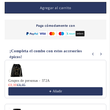
para
para
Bring
Bring
Agregar al carrito
Churros
Churros
L527
L527
Paga cómodamente con
¡Completa el combo con estos accesorios
épicos!
Use the Previous and Next buttons to navigate through product
Grupos de personas - 372A
€8,00
€9,95
Añadir