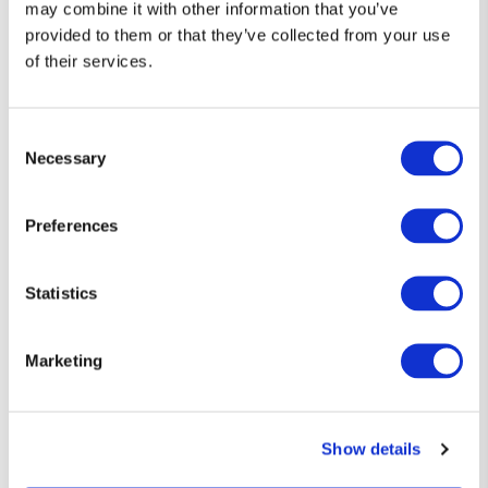
may combine it with other information that you’ve
provided to them or that they’ve collected from your use
of their services.
Consent
Necessary
Selection
Preferences
Statistics
Diseños que hablan por ti 👕
Marketing
Camisetas únicas, con el toque justo de humor y estilo friki.
Show details
Si eres de los que prefiere decirlo sin decir nada… esta es tu
forma de expresarte.