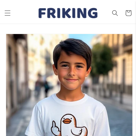
Ir
directamente
al contenido
Carrito
Ir
directamente
a la
información
del producto