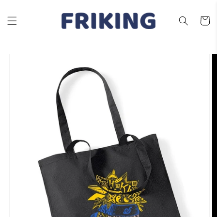
Ir
directamente
al contenido
Carrito
Ir
directamente
a la
información
del producto