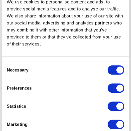
We use cookies to personalise content and ads, to
provide social media features and to analyse our traffic.
We also share information about your use of our site with
Diseños que hablan por ti 👕
our social media, advertising and analytics partners who
may combine it with other information that you’ve
provided to them or that they’ve collected from your use
Camisetas únicas, con el toque justo de humor y estilo friki.
of their services.
Si eres de los que prefiere decirlo sin decir nada… esta es tu
forma de expresarte.
Consent
Necessary
Selection
Preferences
Statistics
Marketing