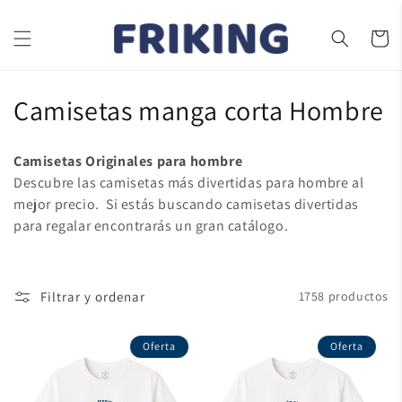
Ir
directamente
al contenido
Carrito
C
Camisetas manga corta Hombre
o
Camisetas Originales para hombre
l
Descubre las camisetas más divertidas para hombre al
mejor precio.
Si estás buscando camisetas divertidas
e
para regalar encontrarás un gran catálogo.
c
c
Filtrar y ordenar
1758 productos
i
ó
Oferta
Oferta
n