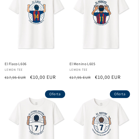
El Flaco L606
El Menino L605
Proveedor:
LEMON TEE
Proveedor:
LEMON TEE
Precio
Precio
€10,00 EUR
Precio
Precio
€10,00 EUR
€17,95 EUR
€17,95 EUR
habitual
de
habitual
de
oferta
oferta
Oferta
Oferta