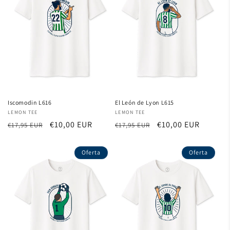
:
Iscomodin L616
El León de Lyon L615
Proveedor:
LEMON TEE
Proveedor:
LEMON TEE
Precio
Precio
€10,00 EUR
Precio
Precio
€10,00 EUR
€17,95 EUR
€17,95 EUR
habitual
de
habitual
de
oferta
oferta
Oferta
Oferta