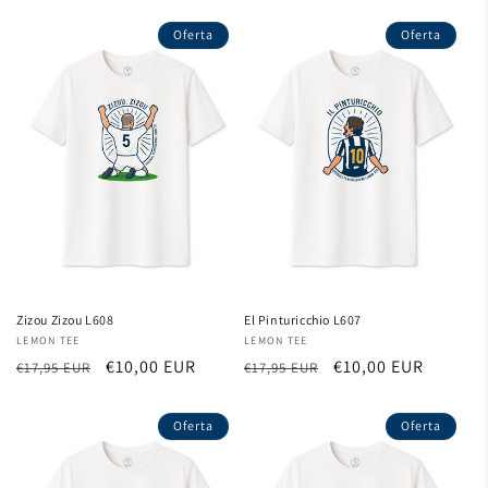
habitual
de
habitual
de
oferta
oferta
Oferta
Oferta
Zizou Zizou L608
El Pinturicchio L607
Proveedor:
LEMON TEE
Proveedor:
LEMON TEE
Precio
Precio
€10,00 EUR
Precio
Precio
€10,00 EUR
€17,95 EUR
€17,95 EUR
habitual
de
habitual
de
oferta
oferta
Oferta
Oferta