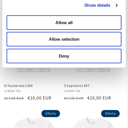
habitual
de
habitual
de
Show details
oferta
oferta
Oferta
Oferta
Allow all
Allow selection
Deny
El Ilusionista L598
Il Capitano L597
Proveedor:
LEMON TEE
Proveedor:
LEMON TEE
Precio
Precio
€10,00 EUR
Precio
Precio
€10,00 EUR
€17,95 EUR
€17,95 EUR
habitual
de
habitual
de
oferta
oferta
Oferta
Oferta