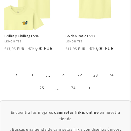
Grillin y Chilling L594
Golden Ratio L593
Proveedor:
LEMON TEE
Proveedor:
LEMON TEE
Precio
Precio
€10,00 EUR
Precio
Precio
€10,00 EUR
€17,95 EUR
€17,95 EUR
habitual
de
habitual
de
oferta
oferta
1
…
21
22
23
24
25
…
74
Encuentra las mejores
camisetas frikis online
en nuestra
tienda
¿Buscas una tienda de camisetas frikis con diseños únicos,