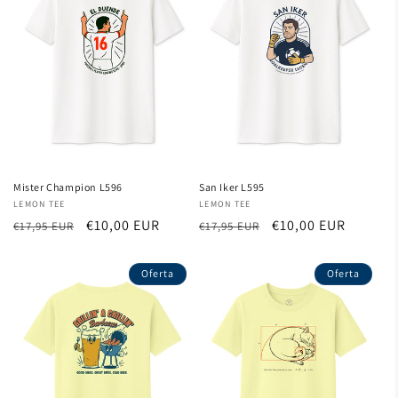
Mister Champion L596
San Iker L595
Proveedor:
LEMON TEE
Proveedor:
LEMON TEE
Precio
Precio
€10,00 EUR
Precio
Precio
€10,00 EUR
€17,95 EUR
€17,95 EUR
habitual
de
habitual
de
oferta
oferta
Oferta
Oferta