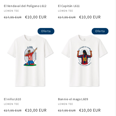
El Vendaval del Polígono L612
El Capitán L611
Proveedor:
LEMON TEE
Proveedor:
LEMON TEE
Precio
Precio
€10,00 EUR
Precio
Precio
€10,00 EUR
€17,95 EUR
€17,95 EUR
habitual
de
habitual
de
oferta
oferta
Oferta
Oferta
El niño L610
Bonnie-el mago L609
Proveedor:
LEMON TEE
Proveedor:
LEMON TEE
Precio
Precio
€10,00 EUR
Precio
Precio
€10,00 EUR
€17,95 EUR
€17,95 EUR