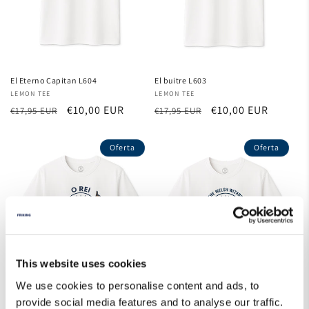
El Eterno Capitan L604
El buitre L603
Proveedor:
LEMON TEE
Proveedor:
LEMON TEE
Precio
Precio
€10,00 EUR
Precio
Precio
€10,00 EUR
€17,95 EUR
€17,95 EUR
habitual
de
habitual
de
oferta
oferta
Oferta
Oferta
This website uses cookies
We use cookies to personalise content and ads, to
provide social media features and to analyse our traffic.