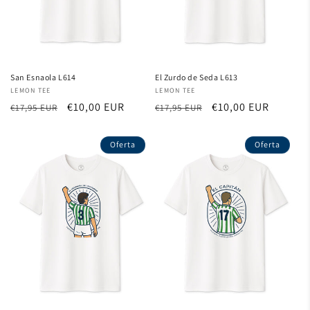
San Esnaola L614
El Zurdo de Seda L613
Proveedor:
LEMON TEE
Proveedor:
LEMON TEE
Precio
Precio
€10,00 EUR
Precio
Precio
€10,00 EUR
€17,95 EUR
€17,95 EUR
habitual
de
habitual
de
oferta
oferta
Oferta
Oferta