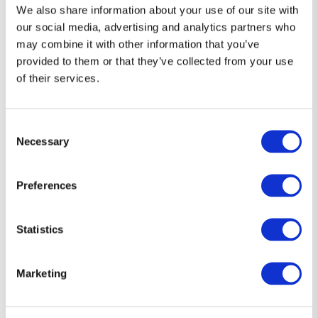
We also share information about your use of our site with
O Rei L602
The Welsh Wizard L601
our social media, advertising and analytics partners who
Proveedor:
LEMON TEE
Proveedor:
LEMON TEE
may combine it with other information that you’ve
Precio
Precio
€10,00 EUR
Precio
Precio
€10,00 EUR
€17,95 EUR
€17,95 EUR
provided to them or that they’ve collected from your use
habitual
de
habitual
de
of their services.
oferta
oferta
Oferta
Oferta
Consent
Necessary
Selection
Preferences
Statistics
Marketing
El maestro L600
La Pulga L599
Proveedor:
LEMON TEE
Proveedor:
LEMON TEE
Precio
Precio
€10,00 EUR
Precio
Precio
€10,00 EUR
€17,95 EUR
€17,95 EUR