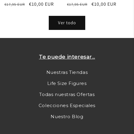
Precio
Precio
€10,00 EUR
Precio
Precio
€10,00 EUR
€17,95 EUR
€17,95 EUR
habitual
de
habitual
de
oferta
oferta
Ver todo
Te puede interesar...
Nuestras Tiendas
Life Size Figures
Todas nuestras Ofertas
Colecciones Especiales
Nuestro Blog