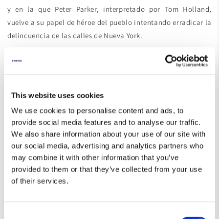
y en la que Peter Parker, interpretado por Tom Holland,
vuelve a su papel de héroe del pueblo intentando erradicar la
delincuencia de las calles de Nueva York.
Tras este film se sitúan cronológicamente las antes
nombradas
“Avenger: Infinity War”
(2018) y
“Avenger: End
Game”
(2019), las cuales darían por finalizada la
participación de Spiderman como parte del complot de
This website uses cookies
superhéroes, llegarían las secuelas:
“Spider-Man: Far For
We use cookies to personalise content and ads, to
Home”
(2019) y
“Spider-Man: No Way Home”
(2021). Esto
provide social media features and to analyse our traffic.
We also share information about your use of our site with
convierte a Holland como el actor que
más veces se ha
our social media, advertising and analytics partners who
puesto el traje de Spiderman
(6) y, a su vez, quien puede
may combine it with other information that you’ve
presumir de ser
el más joven en interpretarlo
, desde los
20
provided to them or that they’ve collected from your use
años hasta los 26
.
of their services.
Si te ha gustado este post, pásate por nuestro catálogo de
camisetas Spiderman
, seguro que te encantarán.
Consent