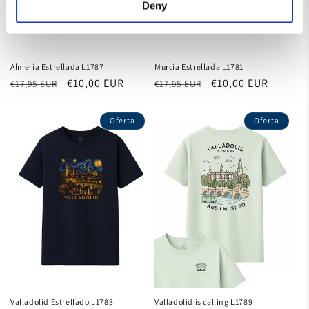
Deny
Almería Estrellada L1787
Murcia Estrellada L1781
Precio
Precio
€10,00 EUR
Precio
Precio
€10,00 EUR
€17,95 EUR
€17,95 EUR
habitual
de
habitual
de
oferta
oferta
Oferta
Oferta
Valladolid Estrellado L1783
Valladolid is calling L1789