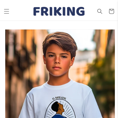
Ir
directamente
al contenido
Carrito
Ir
directamente
a la
información
del producto