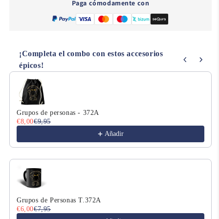
Paga cómodamente con
L642
L642
¡Completa el combo con estos accesorios
épicos!
Use the Previous and Next buttons to navigate through product
Grupos de personas - 372A
€8,00
€9,95
Añadir
Grupos de Personas T.372A
€6,00
€7,95